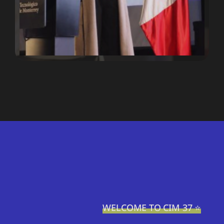
WELCOME TO CIM 37 ⭐️