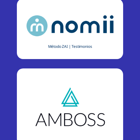
Método ZAI
|
Testimonios