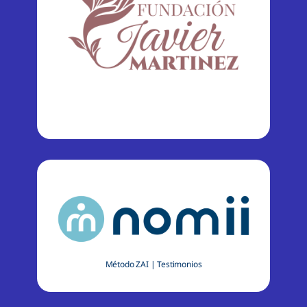
Método ZAI
|
Testimonios